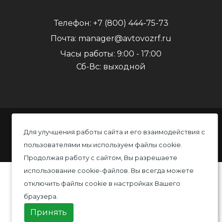
Телефон:
+7 (800) 444-75-73
Почта:
manager@avtovozrf.ru
Часы работы:
9:00 - 17:00
Сб-Вс: выходной
© 2020 Автовоз, Все права защищены
Для улучшения работы сайта и его взаимодействия с
пользователями мы используем файлы cookie.
Политика конфиденциальности
Продолжая работу с сайтом, Вы разрешаете
использование cookie-файлов. Вы всегда можете
отключить файлы cookie в настройках Вашего
браузера.
Принять