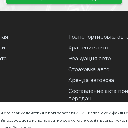
ная
Транспортировка авт
ги
Хранение авто
ата
Эвакуация авто
Страховка авто
Аренда автовоза
Составление акта пр
передач
 и его взаимодействия с пользователями мы используем файлы c
 Вы разрешаете использование cookie-файлов. Вы всегда может
Вашего браузера.