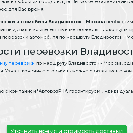
нала в любом из городов, где Вы можете оставить авт
ное для Вас время.
евозки автомобиля Владивосток - Москва
необходимо
платный), наши компетентные менеджеры проконсульти
ей перевозки автомобиля по маршруту Владивосток - Мо
ости перевозки Владивост
цену перевозки
по маршруту Владивосток - Москва, одна
ая. Узнать конечную стоимость можно связавшись с на
.
о с компанией "АвтовозРФ", гарантируем индивидуал
Уточнить время и стоимость доставки