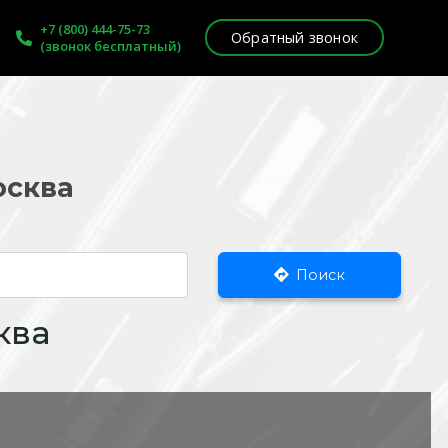
+7 (800) 444-75-73
Обратный звонок
(звонок бесплатный)
осква
Поиск
ква