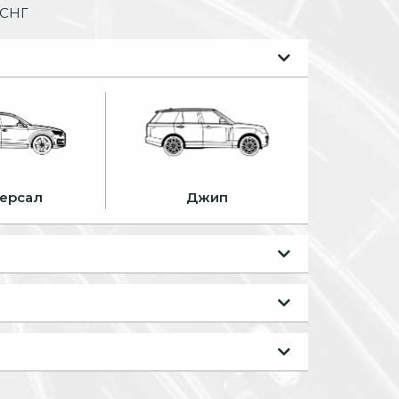
 СНГ
ерсал
Джип