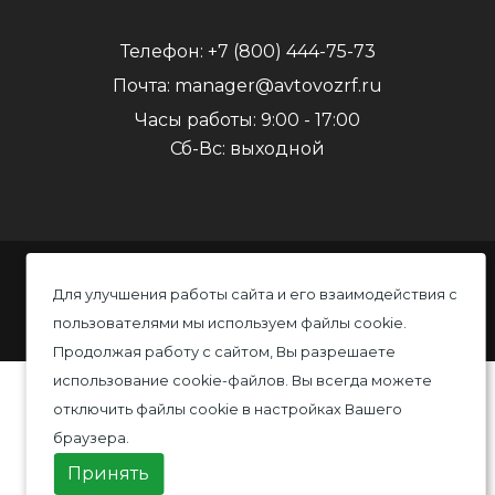
Телефон:
+7 (800) 444-75-73
Почта:
manager@avtovozrf.ru
Часы работы:
9:00 - 17:00
Сб-Вс: выходной
© 2020 Автовоз, Все права защищены
Для улучшения работы сайта и его взаимодействия с
пользователями мы используем файлы cookie.
Политика конфиденциальности
Продолжая работу с сайтом, Вы разрешаете
использование cookie-файлов. Вы всегда можете
отключить файлы cookie в настройках Вашего
браузера.
Принять