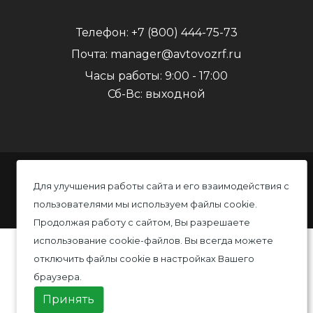
Телефон:
+7 (800) 444-75-73
Почта:
manager@avtovozrf.ru
Часы работы:
9:00 - 17:00
Сб-Вс: выходной
© 2020 Автовоз, Все права защищены
Для улучшения работы сайта и его взаимодействия с
пользователями мы используем файлы cookie.
Политика конфиденциальности
Продолжая работу с сайтом, Вы разрешаете
использование cookie-файлов. Вы всегда можете
отключить файлы cookie в настройках Вашего
браузера.
Принять