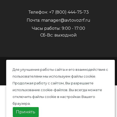
Телефон:
+7 (800) 444-75-73
Почта:
manager@avtovozrf.ru
Часы работы:
9:00 - 17:00
Сб-Вс: выходной
© 2020 Автовоз, Все права защищены
Для улучшения работы сайта и его взаимодействия с
пользователями мы используем файлы cookie.
Политика конфиденциальности
Продолжая работу с сайтом, Вы разрешаете
использование cookie-файлов. Вы всегда можете
отключить файлы cookie в настройках Вашего
браузера.
Принять