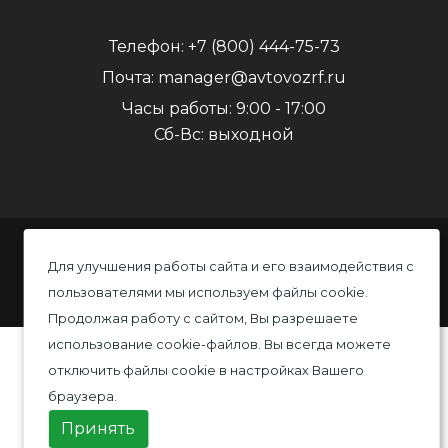
Телефон:
+7 (800) 444-75-73
Почта:
manager@avtovozrf.ru
Часы работы:
9:00 - 17:00
Сб-Вс: выходной
© 2020 Автовоз, Все права защищены
Для улучшения работы сайта и его взаимодействия с
пользователями мы используем файлы cookie.
Политика конфиденциальности
Продолжая работу с сайтом, Вы разрешаете
использование cookie-файлов. Вы всегда можете
отключить файлы cookie в настройках Вашего
браузера.
Принять