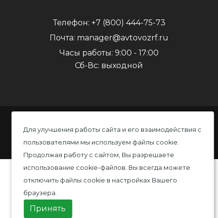
Телефон:
+7 (800) 444-75-73
Почта:
manager@avtovozrf.ru
Часы работы:
9:00 - 17:00
Сб-Вс: выходной
© 2020 Автовоз, Все права защищены
Для улучшения работы сайта и его взаимодействия с
пользователями мы используем файлы cookie.
Политика конфиденциальности
Продолжая работу с сайтом, Вы разрешаете
использование cookie-файлов. Вы всегда можете
отключить файлы cookie в настройках Вашего
браузера.
Принять