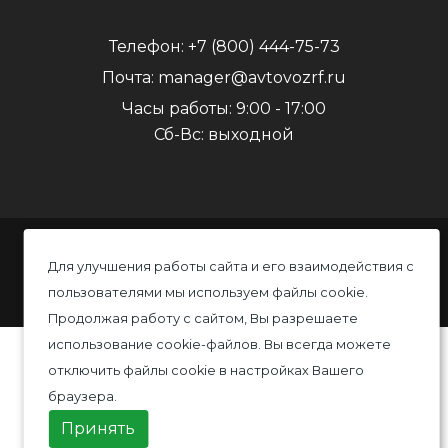
Телефон:
+7 (800) 444-75-73
Почта:
manager@avtovozrf.ru
Часы работы:
9:00 - 17:00
Сб-Вс: выходной
© 2020 Автовоз, Все права защищены
Для улучшения работы сайта и его взаимодействия с
пользователями мы используем файлы cookie.
Политика конфиденциальности
Продолжая работу с сайтом, Вы разрешаете
использование cookie-файлов. Вы всегда можете
отключить файлы cookie в настройках Вашего
браузера.
Принять