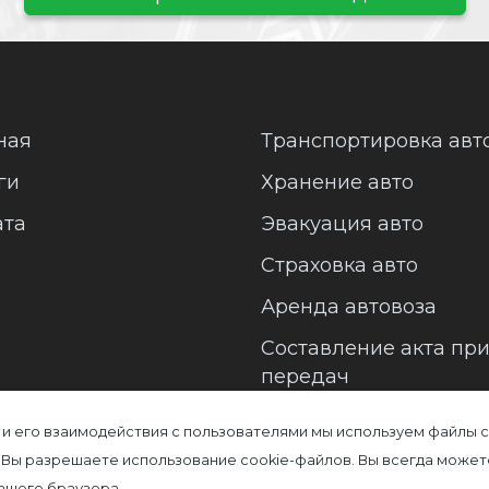
ная
Транспортировка авт
ги
Хранение авто
ата
Эвакуация авто
Страховка авто
Аренда автовоза
Составление акта пр
передач
 и его взаимодействия с пользователями мы используем файлы c
 Вы разрешаете использование cookie-файлов. Вы всегда может
Вашего браузера.