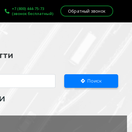
+7 (800) 444-75-73
Обратный звонок
(звонок бесплатный)
тти
Поиск
и