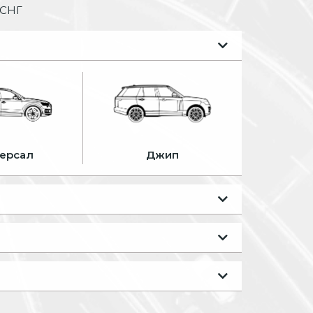
 СНГ
ерсал
Джип