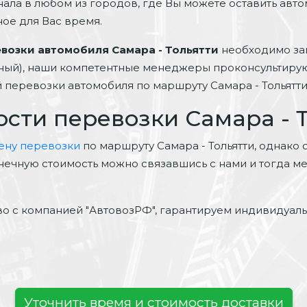
нала в любом из городов, где Вы можете оставить авто
ное для Вас время.
возки автомобиля Самара - Тольятти
необходимо зап
тный), наши компетентные менеджеры проконсультирую
й перевозки автомобиля по маршруту Самара - Тольятти
ости перевозки Самара - 
цену перевозки
по маршруту Самара - Тольятти, однако 
 конечную стоимость можно связавшись с нами и тогда
о с компанией "АвтовозРФ", гарантируем индивидуал
Уточнить время и стоимость доставки