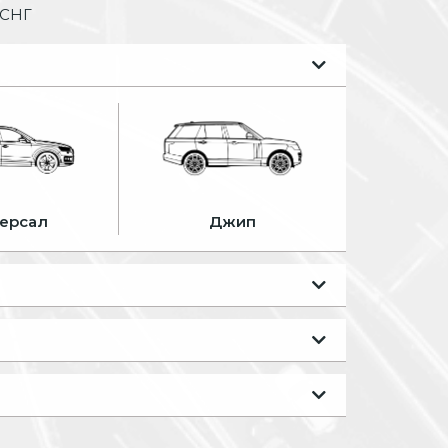
 СНГ
ерсал
Джип