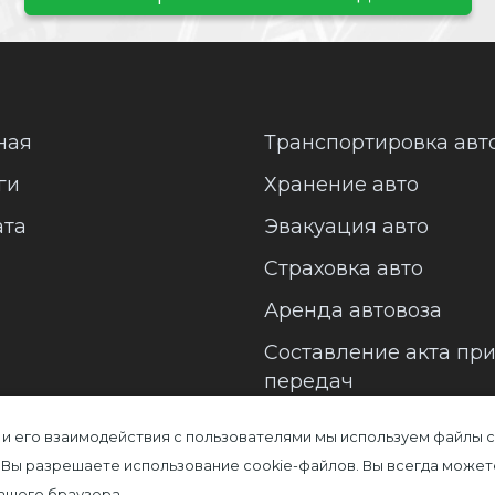
ная
Транспортировка авт
ги
Хранение авто
ата
Эвакуация авто
Страховка авто
Аренда автовоза
Составление акта пр
передач
 и его взаимодействия с пользователями мы используем файлы c
 Вы разрешаете использование cookie-файлов. Вы всегда может
Вашего браузера.