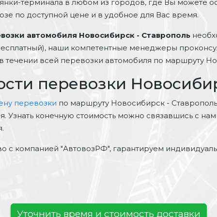
оянки-терминала в любом из городов, где Вы можете о
озе по доступной цене и в удобное для Вас время.
евозки автомобиля Новосибирск - Ставрополь
необх
 бесплатный), наши компетентные менеджеры проконсул
в течении всей перевозки автомобиля по маршруту Но
ости перевозки Новосибир
цену перевозки
по маршруту Новосибирск - Ставрополь, 
ая. Узнать конечную стоимость можно связавшись с на
.
о с компанией "АвтовозРФ", гарантируем индивидуал
Уточнить время и стоимость доставки