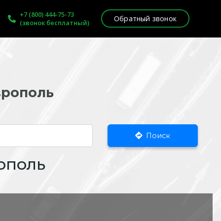
+7 (800) 444-75-73
Обратный звонок
(звонок бесплатный)
врополь
Поиск
ополь