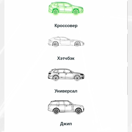
Кроссовер
Хэтчбэк
Универсал
Джип