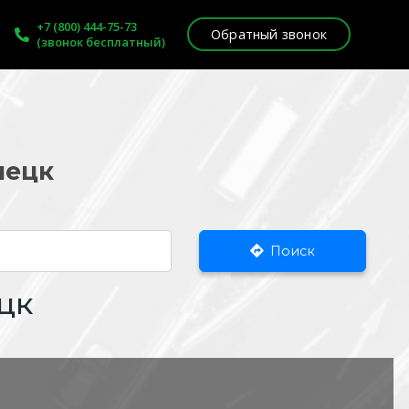
+7 (800) 444-75-73
Обратный звонок
(звонок бесплатный)
пецк
Поиск
цк