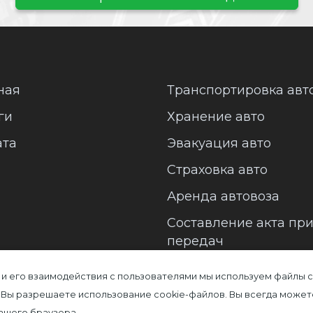
ная
Транспортировка авт
ги
Хранение авто
ата
Эвакуация авто
Страховка авто
Аренда автовоза
Составление акта пр
передач
 и его взаимодействия с пользователями мы используем файлы c
 Вы разрешаете использование cookie-файлов. Вы всегда может
Вашего браузера.