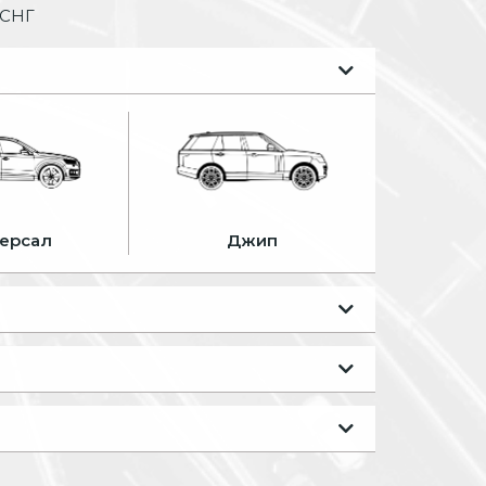
 СНГ
ерсал
Джип