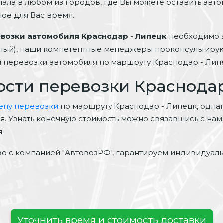
нала в любом из городов, где Вы можете оставить авт
ное для Вас время.
евозки автомобиля Краснодар - Липецк
необходимо з
тный), наши компетентные менеджеры проконсультирую
ей перевозки автомобиля по маршруту Краснодар - Лип
ости перевозки Краснодар
цену перевозки
по маршруту Краснодар - Липецк, однако
ая. Узнать конечную стоимость можно связавшись с на
.
о с компанией "АвтовозРФ", гарантируем индивидуал
Уточнить время и стоимость доставки