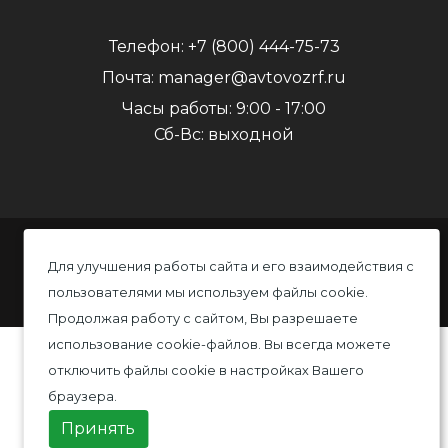
Телефон:
+7 (800) 444-75-73
Почта:
manager@avtovozrf.ru
Часы работы:
9:00 - 17:00
Сб-Вс: выходной
© 2020 Автовоз, Все права защищены
Для улучшения работы сайта и его взаимодействия с
пользователями мы используем файлы cookie.
Политика конфиденциальности
Продолжая работу с сайтом, Вы разрешаете
использование cookie-файлов. Вы всегда можете
отключить файлы cookie в настройках Вашего
браузера.
Принять