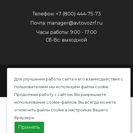
Телефон:
+7 (800) 444-75-73
Почта:
manager@avtovozrf.ru
Часы работы:
9:00 - 17:00
Сб-Вс: выходной
© 2020 Автовоз, Все права защищены
Для улучшения работы сайта и его взаимодействия с
пользователями мы используем файлы cookie.
Политика конфиденциальности
Продолжая работу с сайтом, Вы разрешаете
использование cookie-файлов. Вы всегда можете
отключить файлы cookie в настройках Вашего
браузера.
Принять