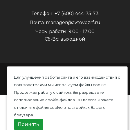
Телефон:
+7 (800) 444-75-73
Почта:
manager@avtovozrf.ru
Часы работы:
9:00 - 17:00
Сб-Вс: выходной
© 2020 Автовоз, Все права защищены
Для улучшения работы сайта и его взаимодействия с
пользователями мы используем файлы cookie.
Политика конфиденциальности
Продолжая работу с сайтом, Вы разрешаете
использование cookie-файлов. Вы всегда можете
отключить файлы cookie в настройках Вашего
браузера.
Принять