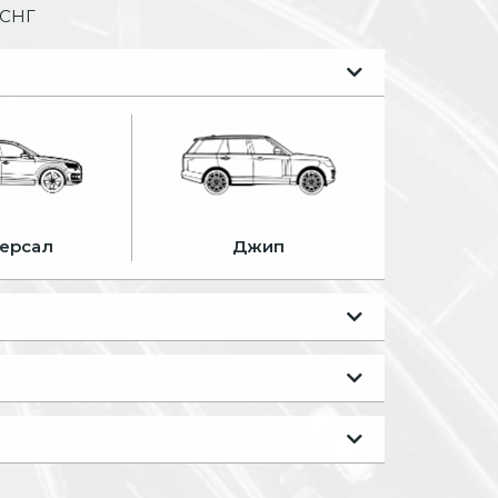
 СНГ
ерсал
Джип