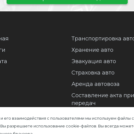
ная
Транспортировка авт
ги
Хранение авто
ата
Эвакуация авто
Страховка авто
Аренда автовоза
Составление акта пр
передач
 и его взаимодействия с пользователями мы используем файлы c
 Вы разрешаете использование cookie-файлов. Вы всегда может
Вашего браузера.