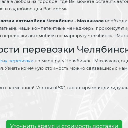
нала в любом из городов, где Вы можете оставить авт
е и в удобное для Вас время.
евозки автомобиля Челябинск - Махачкала
необходим
платный), наши компетентные менеджеры проконсульти
ей перевозки автомобиля по маршруту Челябинск - Маха
ости перевозки Челябинск
цену перевозки
по маршруту Челябинск - Махачкала, одн
ая. Узнать конечную стоимость можно связавшись с на
.
о с компанией "АвтовозРФ", гарантируем индивидуал
Уточнить время и стоимость доставки