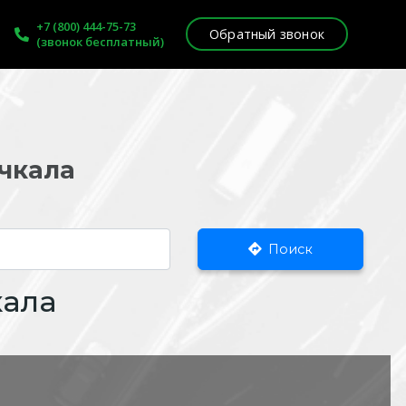
+7 (800) 444-75-73
Обратный звонок
(звонок бесплатный)
ачкала
Поиск
кала